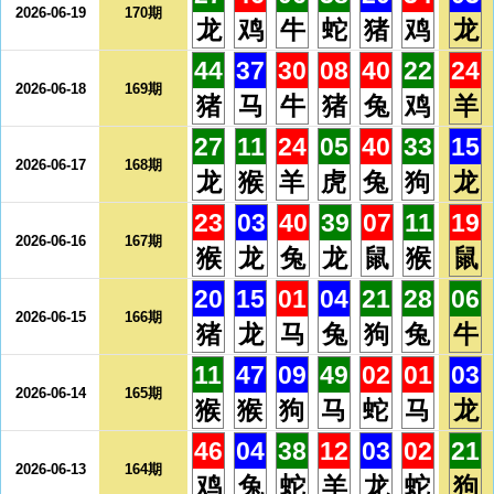
2026-06-19
170期
龙
鸡
牛
蛇
猪
鸡
龙
44
37
30
08
40
22
24
2026-06-18
169期
猪
马
牛
猪
兔
鸡
羊
27
11
24
05
40
33
15
2026-06-17
168期
龙
猴
羊
虎
兔
狗
龙
23
03
40
39
07
11
19
2026-06-16
167期
猴
龙
兔
龙
鼠
猴
鼠
20
15
01
04
21
28
06
2026-06-15
166期
猪
龙
马
兔
狗
兔
牛
11
47
09
49
02
01
03
2026-06-14
165期
猴
猴
狗
马
蛇
马
龙
46
04
38
12
03
02
21
2026-06-13
164期
鸡
兔
蛇
羊
龙
蛇
狗