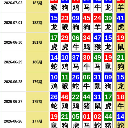
2026-07-02
183期
猴
狗
鸡
马
牛
龙
羊
15
23
09
45
24
39
41
2026-07-01
182期
龙
猴
狗
狗
羊
龙
虎
17
29
06
34
47
15
19
2026-06-30
181期
虎
虎
牛
鸡
猴
龙
鼠
14
10
37
30
49
19
21
2026-06-29
180期
蛇
鸡
马
牛
马
鼠
狗
10
11
26
06
31
09
15
2026-06-28
179期
鸡
猴
蛇
牛
鼠
狗
龙
26
46
22
44
31
17
18
2026-06-27
178期
蛇
鸡
鸡
猪
鼠
虎
牛
19
21
05
01
02
44
14
2026-06-26
177期
鼠
狗
虎
马
蛇
猪
蛇