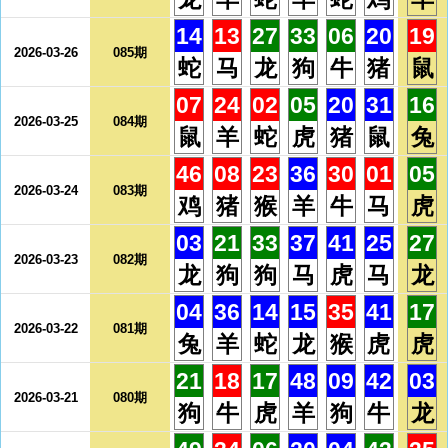
14
13
27
33
06
20
19
2026-03-26
085期
蛇
马
龙
狗
牛
猪
鼠
07
24
02
05
20
31
16
2026-03-25
084期
鼠
羊
蛇
虎
猪
鼠
兔
46
08
23
36
30
01
05
2026-03-24
083期
鸡
猪
猴
羊
牛
马
虎
03
21
33
37
41
25
27
2026-03-23
082期
龙
狗
狗
马
虎
马
龙
04
36
14
15
35
41
17
2026-03-22
081期
兔
羊
蛇
龙
猴
虎
虎
21
18
17
48
09
42
03
2026-03-21
080期
狗
牛
虎
羊
狗
牛
龙