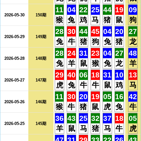
11
04
22
25
44
19
09
2026-05-30
150期
猴
兔
鸡
马
猪
鼠
狗
28
30
44
45
04
20
27
2026-05-29
149期
兔
牛
猪
狗
兔
猪
龙
28
24
31
23
04
27
48
2026-05-28
148期
兔
羊
鼠
猴
兔
龙
羊
29
40
06
18
31
10
13
2026-05-27
147期
虎
兔
牛
牛
鼠
鸡
马
11
30
20
19
05
16
42
2026-05-26
146期
猴
牛
猪
鼠
虎
兔
牛
36
43
25
32
37
18
05
2026-05-25
145期
羊
鼠
马
猪
马
牛
虎
47
31
29
33
22
26
43