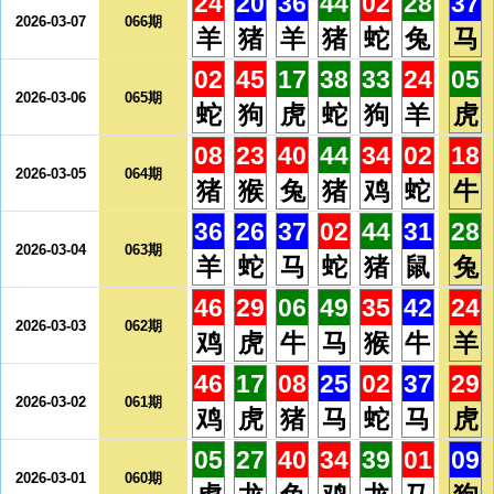
24
20
36
44
02
28
37
2026-03-07
066期
羊
猪
羊
猪
蛇
兔
马
02
45
17
38
33
24
05
2026-03-06
065期
蛇
狗
虎
蛇
狗
羊
虎
08
23
40
44
34
02
18
2026-03-05
064期
猪
猴
兔
猪
鸡
蛇
牛
36
26
37
02
44
31
28
2026-03-04
063期
羊
蛇
马
蛇
猪
鼠
兔
46
29
06
49
35
42
24
2026-03-03
062期
鸡
虎
牛
马
猴
牛
羊
46
17
08
25
02
37
29
2026-03-02
061期
鸡
虎
猪
马
蛇
马
虎
05
27
40
34
39
01
09
2026-03-01
060期