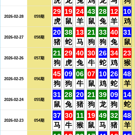
虎
龙
兔
鸡
龙
马
狗
29
19
24
43
28
12
10
2026-02-28
059期
虎
鼠
羊
鼠
兔
羊
鸡
20
38
13
21
33
40
31
2026-02-27
058期
猪
蛇
马
狗
狗
兔
鼠
21
29
40
30
26
34
23
2026-02-26
057期
狗
虎
兔
牛
蛇
鸡
猴
45
09
06
07
10
26
48
2026-02-25
056期
狗
狗
牛
鼠
鸡
蛇
羊
31
28
20
21
39
09
14
2026-02-24
055期
鼠
兔
猪
狗
龙
狗
蛇
37
30
11
19
49
32
48
2026-02-23
054期
马
牛
猴
鼠
马
猪
羊