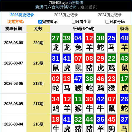
786408.xyz
为您提供
新澳门六合彩开奖记录，
返回首页
2026历史记录
2025历史记录
2024历史记录
浏览方式:
完整显示
只看生肖
只看号码
搅珠日期
期数
平码(6个码)
特码
27
39
04
12
38
25
48
2026-08-08
220期
龙
龙
兔
羊
蛇
马
羊
31
41
07
08
29
22
43
2026-08-07
219期
鼠
虎
鼠
猪
虎
鸡
鼠
02
13
47
38
46
23
17
2026-08-06
218期
蛇
马
猴
蛇
鸡
猴
虎
34
12
11
30
42
07
26
2026-08-05
217期
鸡
羊
猴
牛
牛
鼠
蛇
18
41
32
44
36
45
37
2026-08-04
216期
牛
虎
猪
猪
羊
狗
马