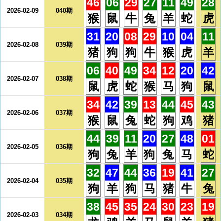
46
06
29
27
11
49
28
2026-02-09
040期
猴
鼠
牛
兔
羊
蛇
虎
31
20
08
29
10
04
11
2026-02-08
039期
猪
狗
狗
牛
猴
虎
羊
06
40
49
34
12
20
42
2026-02-07
038期
鼠
虎
蛇
猴
马
狗
鼠
34
42
39
13
44
45
43
2026-02-06
037期
猴
鼠
兔
蛇
狗
鸡
猪
44
39
11
20
27
48
01
2026-02-05
036期
狗
兔
羊
狗
兔
马
蛇
32
47
44
36
19
41
27
2026-02-04
035期
狗
羊
狗
马
猪
牛
兔
38
45
35
24
30
23
19
2026-02-03
034期