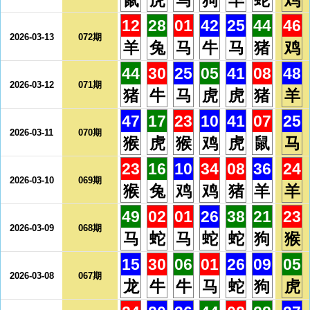
鼠
虎
马
狗
羊
蛇
鸡
12
28
01
42
25
44
46
2026-03-13
072期
羊
兔
马
牛
马
猪
鸡
44
30
25
05
41
08
48
2026-03-12
071期
猪
牛
马
虎
虎
猪
羊
47
17
23
10
41
07
25
2026-03-11
070期
猴
虎
猴
鸡
虎
鼠
马
23
16
10
34
08
36
24
2026-03-10
069期
猴
兔
鸡
鸡
猪
羊
羊
49
02
01
26
38
21
23
2026-03-09
068期
马
蛇
马
蛇
蛇
狗
猴
15
30
06
01
26
09
05
2026-03-08
067期
龙
牛
牛
马
蛇
狗
虎