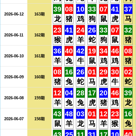
39
08
10
33
07
41
37
2026-06-12
163期
龙
猪
鸡
狗
鼠
虎
马
23
41
24
26
33
07
32
2026-06-11
162期
猴
虎
羊
蛇
狗
鼠
猪
36
40
42
19
34
46
08
2026-06-10
161期
羊
兔
牛
鼠
鸡
鸡
猪
08
16
26
01
29
30
02
2026-06-09
160期
猪
兔
蛇
马
虎
牛
蛇
12
04
28
17
20
46
39
2026-06-08
159期
羊
兔
兔
虎
猪
鸡
龙
43
48
03
01
12
23
16
2026-06-07
158期
鼠
羊
龙
马
羊
猴
兔
43
25
11
31
17
10
40